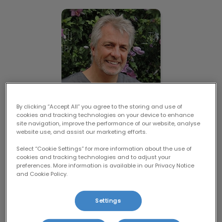
Ingo Majonica
By clicking “Accept All” you agree to the storing and use of
cookies and tracking technologies on your device to enhance
Ingo Majonica
site navigation, improve the performance of our website, analyse
website use, and assist our marketing efforts.
Dr. med. vet
Standortleiter / Tierarzt
Select “Cookie Settings” for more information about the use of
Mehr erfahren
cookies and tracking technologies and to adjust your
preferences. More information is available in our Privacy Notice
and Cookie Policy.
Gereon Winkler
Settings