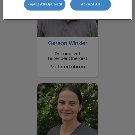
Reject All Optional
Accept All
Gereon Winkler
Dr. med. vet
Leitender Oberarzt
Mehr erfahren
Alexandra Riemert