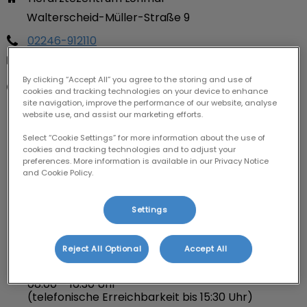
Walterscheid-Müller-Straße 9
02246-912110
praxis@tierarzt-lohmar.de
By clicking “Accept All” you agree to the storing and use of
Montag
cookies and tracking technologies on your device to enhance
08:00 – 18:00 Uhr
site navigation, improve the performance of our website, analyse
(telefonische Erreichbarkeit bis 16:30 Uhr)
website use, and assist our marketing efforts.
Dienstag
Select “Cookie Settings” for more information about the use of
08:00 – 18:00 Uhr
cookies and tracking technologies and to adjust your
(telefonische Erreichbarkeit bis 16:30 Uhr)
preferences. More information is available in our Privacy Notice
and Cookie Policy.
Mittwoch
08:00 – 18:00 Uhr
(telefonische Erreichbarkeit bis 16:30 Uhr)
Settings
Donnerstag
08:00 – 18:00 Uhr
Reject All Optional
Accept All
(telefonische Erreichbarkeit bis 16:30 Uhr)
Freitag
08:00 – 16:30 Uhr
(telefonische Erreichbarkeit bis 15:30 Uhr)