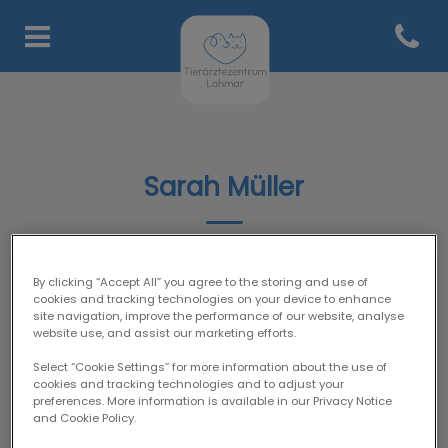
Open co
Homepage Tierärztezentru
Sarah Müller
TFA-TEAM
By clicking “Accept All” you agree to the storing and use of
cookies and tracking technologies on your device to enhance
site navigation, improve the performance of our website, analyse
website use, and assist our marketing efforts.
Select “Cookie Settings” for more information about the use of
cookies and tracking technologies and to adjust your
preferences. More information is available in our Privacy Notice
and Cookie Policy.