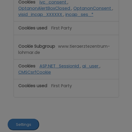
ivc_consent
,
OptanonAlertBoxClosed
,
OptanonConsent
,
visid_incap_XXXXXX
,
incap_ses_*
First Party
www.tieraerztezentrum-
lohmar.de
ASP.NET_SessionId
,
ai_user
,
CMSCsrfCookie
First Party
Settings