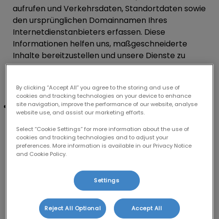
aufrufen und Verkehrsdaten, Standortdaten sowie
den ursprünglichen Domainnamen Ihres
Internetdienstanbieters erfassen. Diese
Informationen helfen uns, maßgeschneiderte
Inhalte bereitzustellen und unsere Dienste zu
verbessern. Einige dieser Daten werden
aggregiert oder statistisch ausgewertet, sodass
By clicking “Accept All” you agree to the storing and use of
wir Sie nicht persönlich identifizieren können.
cookies and tracking technologies on your device to enhance
site navigation, improve the performance of our website, analyse
Pixel:
Im Gegensatz zu einem Cookie, das auf
website use, and assist our marketing efforts.
Ihrem Gerät gespeichert wird, ist ein Pixel ein
Code-Ausschnitt, der mehrere Datenpunkte über
Select “Cookie Settings” for more information about the use of
cookies and tracking technologies and to adjust your
verschiedene Webseiten und andere Seiten
preferences. More information is available in our Privacy Notice
hinweg sammelt, z. B. wie Sie surfen und auf
and Cookie Policy.
welche Arten von Anzeigen Sie klicken. Dieser
Code-Ausschnitt kann über eine eindeutige
Settings
Kennung mit den Nutzern verknüpft werden. Wir
verwenden Pixel, da sie uns helfen, Ihnen
Reject All Optional
Accept All
relevantere Anzeigen basierend auf Ihren