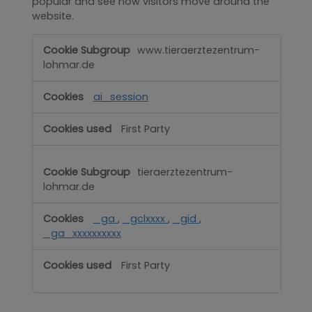
popular and see how visitors move around the
website.
Performance
www.tieraerztezentrum-
lohmar.de
ai_session
First Party
tieraerztezentrum-
lohmar.de
_ga
,
_gclxxxx
,
_gid
,
_ga_xxxxxxxxxx
First Party