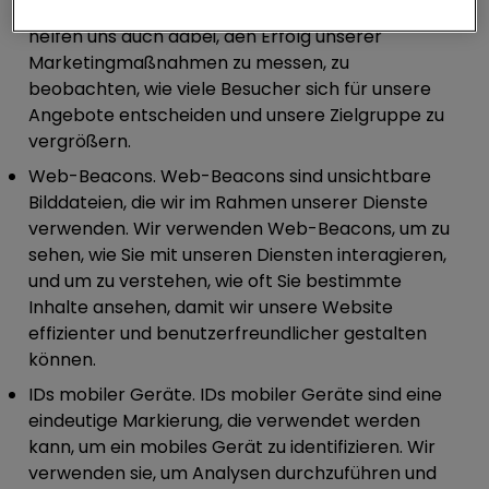
Vorlieben und Ihrem Verhalten anzuzeigen. Sie
helfen uns auch dabei, den Erfolg unserer
Marketingmaßnahmen zu messen, zu
beobachten, wie viele Besucher sich für unsere
Angebote entscheiden und unsere Zielgruppe zu
vergrößern.
Web-Beacons.
Web-Beacons sind unsichtbare
Bilddateien, die wir im Rahmen unserer Dienste
verwenden. Wir verwenden Web-Beacons, um zu
sehen, wie Sie mit unseren Diensten interagieren,
und um zu verstehen, wie oft Sie bestimmte
Inhalte ansehen, damit wir unsere Website
effizienter und benutzerfreundlicher gestalten
können.
IDs mobiler Geräte.
IDs mobiler Geräte sind eine
eindeutige Markierung, die verwendet werden
kann, um ein mobiles Gerät zu identifizieren. Wir
verwenden sie, um Analysen durchzuführen und