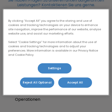
Sie haben Fragen zu unseren unten aufgeführten
Leistungen?
Kontaktieren
Sie uns gerne.
By clicking “Accept All” you agree to the storing and use of
cookies and tracking technologies on your device to enhance
site navigation, improve the performance of our website, analyse
website use, and assist our marketing efforts.
Abnahme des Sachkundenachweises
Select “Cookie Settings” for more information about the use of
für Hunde
cookies and tracking technologies and to adjust your
preferences. More information is available in our Privacy Notice
and Cookie Policy.
Chirurgie
Settings
Weichteilchirurgie, Knochen- und
Gelenkchirurgie (TPLO, usw.),
Reject All Optional
Accept All
Goldimplantationen, Gaumensegel-
Operationen, Perinealhernien-
Operationen